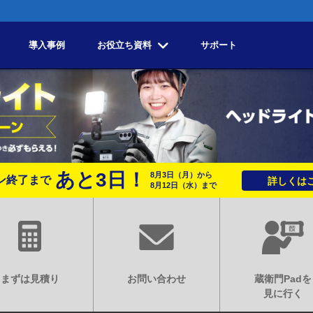
導入事例
お役立ち資料
サポート
あと
3
日！
8月3日
（月）
から
ン終了まで
詳しくはこ
8月12日
（水）
まで
まずは見積り
お問い合わせ
蔵衛門Padを
見に行く