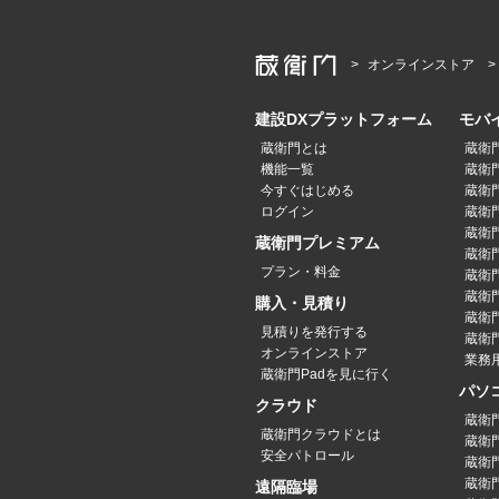
オンラインストア
建設DXプラットフォーム
モバ
蔵衛門とは
蔵衛
機能一覧
蔵衛門
今すぐはじめる
蔵衛門
ログイン
蔵衛門P
蔵衛門
蔵衛門プレミアム
蔵衛門P
プラン・料金
蔵衛門P
蔵衛門
購入・見積り
蔵衛
見積りを発行する
蔵衛門
オンラインストア
業務
蔵衛門Padを見に行く
パソ
クラウド
蔵衛
蔵衛門クラウドとは
蔵衛
安全パトロール
蔵衛
蔵衛
遠隔臨場