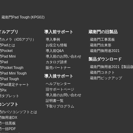
蔵衛門Pad Tough (KPG02)
イルアプリ
導入前サポート
蔵衛門の旧製品
門カメラ（iOSアプリ）
導入事例
蔵衛門工事黒板
Padとは
お役立ち情報
蔵衛門出来形
Pocket
導入前Q&A
蔵衛門御用達2021
ad Mini
導入前のお問い合わせ
製品ダウンロード
Pad
カタログ請求
蔵衛門御用達2021【製品
ocket Tough
販売パートナー
蔵衛門コネクト
ad Mini Tough
導入後サポート
蔵衛門ピックアップ
Pad Tough
ヘルプセンター
門Pad選定チャート
旧サポートページ
Pix
導入後のお問い合わせ
用タブレット
証明書一覧
コンソフト
下取りプログラム
門のパソコンソフトとは
門御用達DX
門一括黒板
門一括PDF