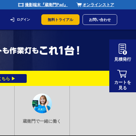
撮影端末『蔵衛門Pad』
オンラインストア
ログイン
無料トライアル
お問い合わせ
見積発行
ちら ▶
カートを
見る