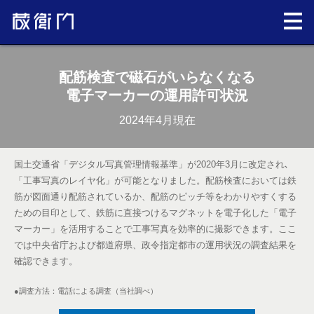
配筋検査で磁石がいらなくなる
電子マーカーの運用許可状況
2024年4月現在
国土交通省「デジタル写真管理情報基準」が2020年3月に改定され､
「工事写真のレイヤ化」が可能となりました。配筋検査においては鉄
筋が図面通り配筋されているか、配筋のピッチ等をわかりやすくする
ための目印として、鉄筋に直接つけるマグネットを電子化した「電子
マーカー」を活用することで工事写真を効率的に撮影できます。ここ
では中央省庁および都道府県、政令指定都市の運用状況の調査結果を
確認できます。
●調査方法：電話による調査（当社調べ）