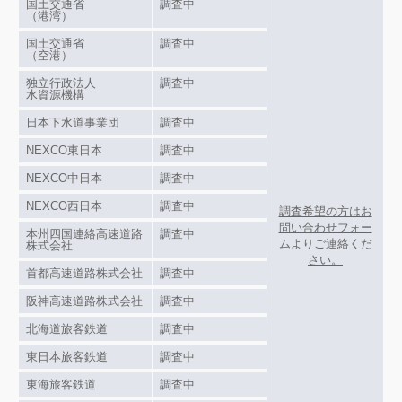
国土交通省
調査中
（港湾）
国土交通省
調査中
（空港）
独立行政法人
調査中
水資源機構
日本下水道事業団
調査中
NEXCO東日本
調査中
NEXCO中日本
調査中
NEXCO西日本
調査中
調査希望の方はお
問い合わせフォー
本州四国連絡高速道路
調査中
ムよりご連絡くだ
株式会社
さい。
首都高速道路株式会社
調査中
阪神高速道路株式会社
調査中
北海道旅客鉄道
調査中
東日本旅客鉄道
調査中
東海旅客鉄道
調査中