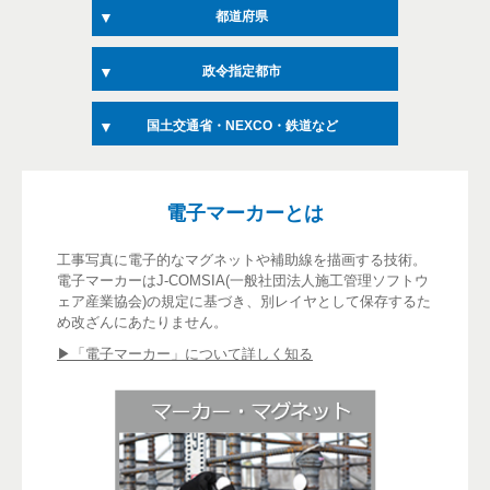
都道府県
政令指定都市
国土交通省・NEXCO・鉄道など
電子マーカーとは
工事写真に電子的なマグネットや補助線を描画する技術。
電子マーカーはJ-COMSIA(一般社団法人施工管理ソフトウ
ェア産業協会)の規定に基づき、別レイヤとして保存するた
め改ざんにあたりません。
▶「電子マーカー」について詳しく知る