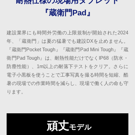
耐熱仕様の現場用タブレット
『蔵衛門Pad』
建設業界にも時間外労働の上限規制が開始された2024
年、「蔵衛門」は夏の猛暑でも建設DXを止めません。
『蔵衛門Pocket Tough』『蔵衛門Pad Mini Tough』『蔵
衛門Pad Tough』は、耐熱性能だけでなくIP68（防水・
防塵性能）、1m以上の耐落下テストをクリア。さらに
電子小黒板を使うことで工事写真を撮る時間を短縮、酷
暑の現場での作業時間を減らし、現場で働く人の命も守
ります。
頑丈
モデル