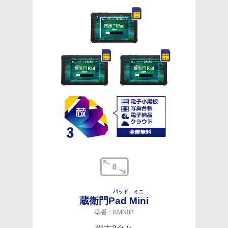
パッド ミニ
蔵衛門
Pad Mini
型番：KMN03