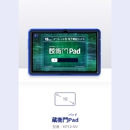
パッド
蔵衛門
Pad
型番：KP13-NV