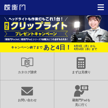
あと
4
日！
8月3日（月）から
キャンペーン終了まで
8月12日（水）まで
カタログ請求
まずは見積り
お問い合わせ
蔵衛門Padを
見に行く