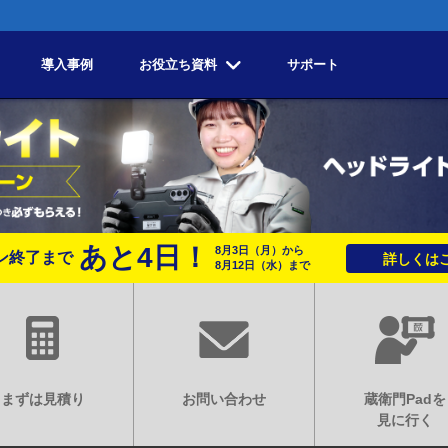
導入事例
お役立ち資料
サポート
あと
4
日！
8月3日
（月）
から
ン終了まで
詳しくはこ
8月12日
（水）
まで
まずは見積り
お問い合わせ
蔵衛門Padを
見に行く