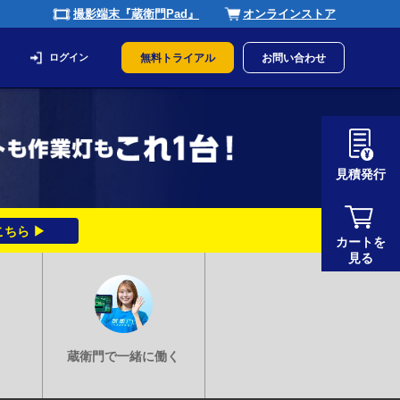
撮影端末『蔵衛門Pad』
オンラインストア
ログイン
無料トライアル
お問い合わせ
見積発行
ちら ▶
カートを
見る