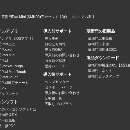
蔵衛門Pad Mini (KMN03)完全セット【3台＋プレミアム3L】
イルアプリ
導入前サポート
蔵衛門の旧製品
門カメラ（iOSアプリ）
導入事例
蔵衛門工事黒板
Padとは
お役立ち情報
蔵衛門出来形
Pocket
導入前Q&A
蔵衛門御用達2021
ad Mini
導入前のお問い合わせ
製品ダウンロード
Pad
カタログ請求
蔵衛門御用達2021【製品
ocket Tough
販売パートナー
蔵衛門コネクト
ad Mini Tough
導入後サポート
蔵衛門ピックアップ
Pad Tough
ヘルプセンター
門Pad選定チャート
旧サポートページ
Pix
導入後のお問い合わせ
用タブレット
証明書一覧
コンソフト
下取りプログラム
門のパソコンソフトとは
門御用達DX
門一括黒板
門一括PDF