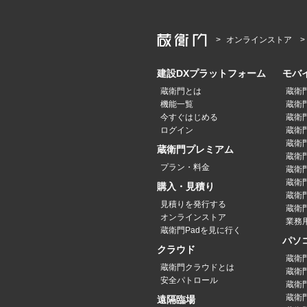
オンラインストア
建設DXプラットフォーム
モバ
蔵衛門とは
蔵衛
機能一覧
蔵衛門
今すぐはじめる
蔵衛門
ログイン
蔵衛門P
蔵衛門
蔵衛門プレミアム
蔵衛門P
プラン・料金
蔵衛門P
蔵衛門
購入・見積り
蔵衛
見積りを発行する
蔵衛門
オンラインストア
業務
蔵衛門Padを見に行く
パソ
クラウド
蔵衛
蔵衛門クラウドとは
蔵衛
安全パトロール
蔵衛
蔵衛
遠隔臨場