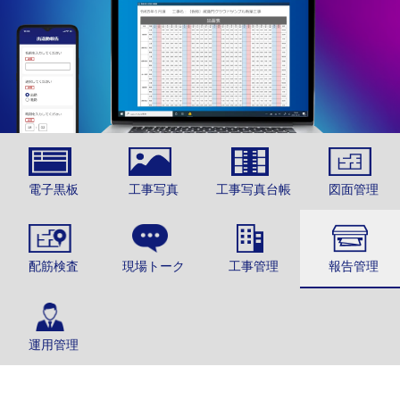
電子黒板
工事写真
工事写真台帳
図面管理
配筋検査
現場トーク
工事管理
報告管理
運用管理