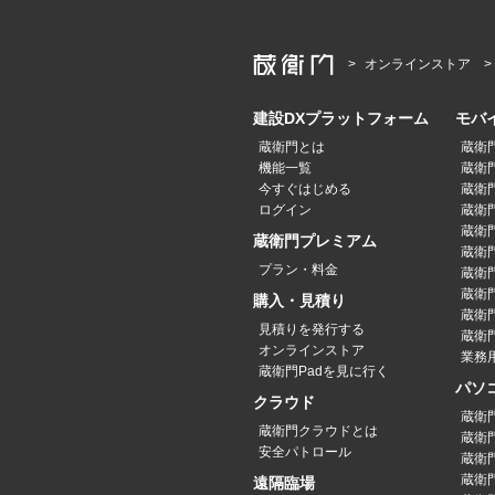
オンラインストア
建設DXプラットフォーム
モバ
蔵衛門とは
蔵衛
機能一覧
蔵衛門
今すぐはじめる
蔵衛門
ログイン
蔵衛門P
蔵衛門
蔵衛門プレミアム
蔵衛門P
プラン・料金
蔵衛門P
蔵衛門
購入・見積り
蔵衛
見積りを発行する
蔵衛門
オンラインストア
業務
蔵衛門Padを見に行く
パソ
クラウド
蔵衛
蔵衛門クラウドとは
蔵衛
安全パトロール
蔵衛
蔵衛
遠隔臨場