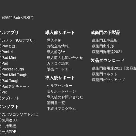
蔵衛門Pad(KPD07)
イルアプリ
導入前サポート
蔵衛門の旧製品
門カメラ（iOSアプリ）
導入事例
蔵衛門工事黒板
Padとは
お役立ち情報
蔵衛門出来形
Pocket
導入前Q&A
蔵衛門御用達2021
ad Mini
導入前のお問い合わせ
製品ダウンロード
Pad
カタログ請求
蔵衛門御用達2021【製品
ocket Tough
販売パートナー
蔵衛門コネクト
ad Mini Tough
導入後サポート
蔵衛門ピックアップ
Pad Tough
ヘルプセンター
門Pad選定チャート
旧サポートページ
Pix
導入後のお問い合わせ
用タブレット
証明書一覧
コンソフト
下取りプログラム
門のパソコンソフトとは
門御用達DX
門一括黒板
門一括PDF