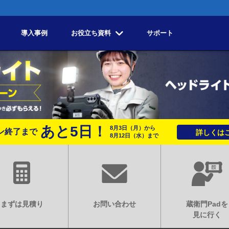
導入事例
お役立ち資料
サポート
あと
5
日！
8月3日
（月）
から
ン終了まで
詳しくはこ
8月12日
（水）
まで
まずは見積り
お問い合わせ
蔵衛門Padを
見に行く