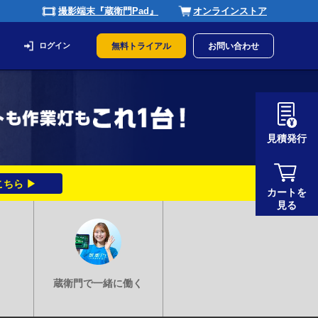
撮影端末『蔵衛門Pad』
オンラインストア
ログイン
無料トライアル
お問い合わせ
見積発行
ちら ▶
カートを
見る