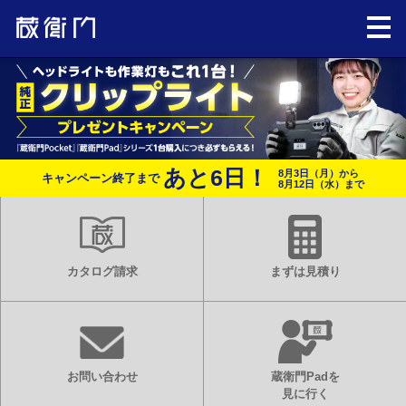
あと
6
日！
8月3日（月）から
キャンペーン終了まで
8月12日（水）まで
カタログ請求
まずは見積り
お問い合わせ
蔵衛門Padを
見に行く