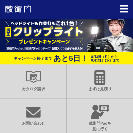
あと
5
日！
8月3日（月）から
キャンペーン終了まで
8月12日（水）まで
カタログ請求
まずは見積り
お問い合わせ
蔵衛門Padを
見に行く