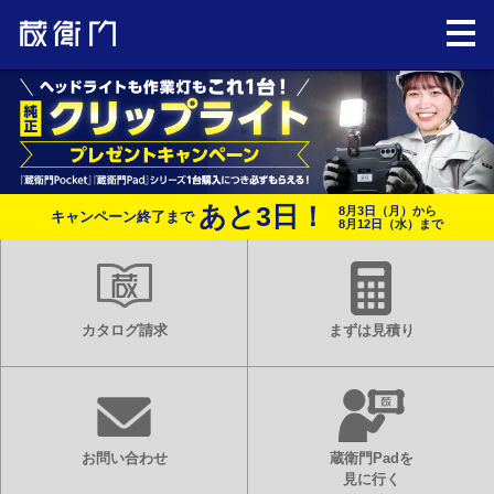
あと
3
日！
8月3日（月）から
キャンペーン終了まで
8月12日（水）まで
カタログ請求
まずは見積り
お問い合わせ
蔵衛門Padを
見に行く