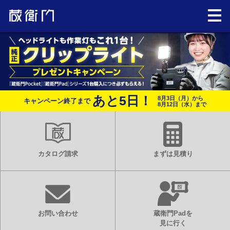
あと
5
日！
8月3日（月）から
キャンペーン終了まで
8月12日（水）まで
カタログ請求
まずは見積り
お問い合わせ
蔵衛門Padを
見に行く