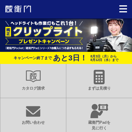
あと
3
日！
8月3日（月）から
キャンペーン終了まで
8月12日（水）まで
カタログ請求
まずは見積り
お問い合わせ
蔵衛門Padを
見に行く