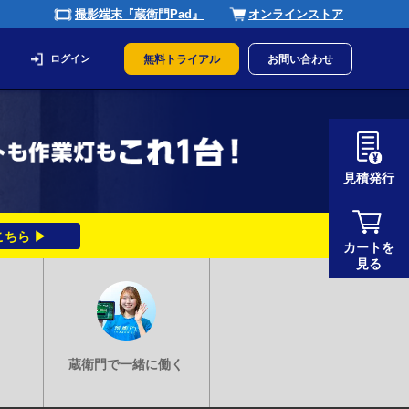
撮影端末『蔵衛門Pad』
オンラインストア
ログイン
無料トライアル
お問い合わせ
見積発行
ちら ▶
カートを
見る