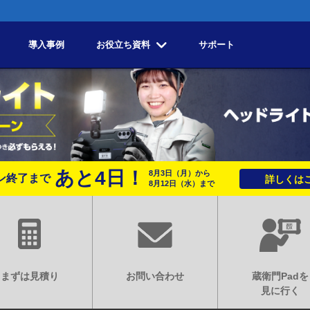
導入事例
お役立ち資料
サポート
あと
4
日！
8月3日
（月）
から
ン終了まで
詳しくはこ
8月12日
（水）
まで
まずは見積り
お問い合わせ
蔵衛門Padを
見に行く