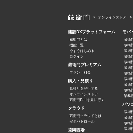
オンラインストア
建設DXプラットフォーム
モバ
蔵衛門とは
蔵衛
機能一覧
蔵衛門
今すぐはじめる
蔵衛門
ログイン
蔵衛門P
蔵衛門
蔵衛門プレミアム
蔵衛門P
プラン・料金
蔵衛門P
蔵衛門
購入・見積り
蔵衛
見積りを発行する
蔵衛門
オンラインストア
業務
蔵衛門Padを見に行く
パソ
クラウド
蔵衛
蔵衛門クラウドとは
蔵衛
安全パトロール
蔵衛
蔵衛
遠隔臨場