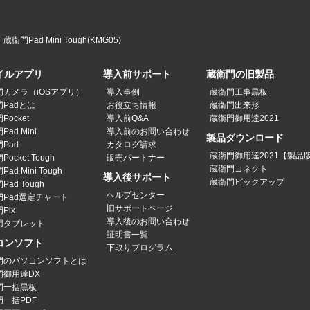
蔵衛門Pad Mini Tough(KMG05)
イルアプリ
導入前サポート
蔵衛門の旧製品
門カメラ（iOSアプリ）
導入事例
蔵衛門工事黒板
Padとは
お役立ち情報
蔵衛門出来形
Pocket
導入前Q&A
蔵衛門御用達2021
ad Mini
導入前のお問い合わせ
製品ダウンロード
Pad
カタログ請求
蔵衛門御用達2021【製品
ocket Tough
販売パートナー
蔵衛門コネクト
ad Mini Tough
導入後サポート
蔵衛門ピックアップ
Pad Tough
ヘルプセンター
門Pad選定チャート
旧サポートページ
Pix
導入後のお問い合わせ
用タブレット
証明書一覧
コンソフト
下取りプログラム
門のパソコンソフトとは
門御用達DX
門一括黒板
門一括PDF