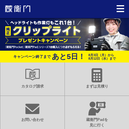
あと
5
日！
8月3日（月）から
キャンペーン終了まで
8月12日（水）まで
カタログ請求
まずは見積り
お問い合わせ
蔵衛門Padを
見に行く