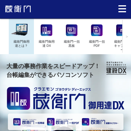
>
蔵衛門御用
蔵衛門御用
蔵衛門一括
蔵衛門一括
蔵衛門図面
達とは？
達 DX
黒板
PDF
キャプチャ
ー
大量の事務作業をスピードアップ！
台帳編集ができるパソコンソフト