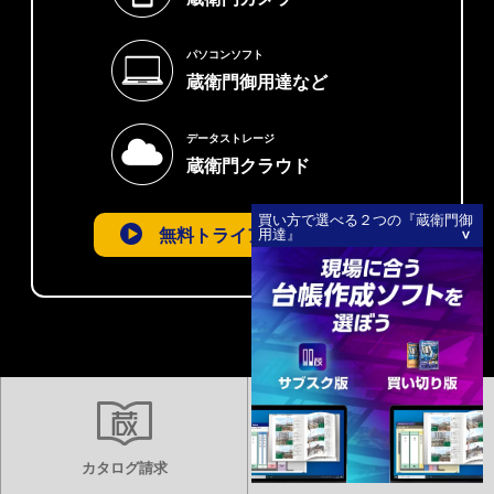
パソコンソフト
蔵衛門御用達など
データストレージ
蔵衛門クラウド
買い方で選べる２つの『蔵衛門御
無料トライアルを試す
用達』
カタログ請求
まずは見積り