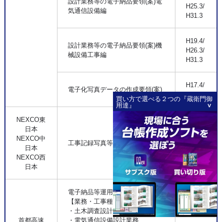
設計業務等の電子納品要領(案)電
H25.3/
気通信設備編
H31.3
H19.4/
設計業務等の電子納品要領(案)機
H26.3/
械設備工事編
H31.3
H17.4/
電子化写真データの作成要領(案)
H23.3
買い方で選べる２つの『蔵衛門御
用達』
NEXCO東
日本
H24.7/
NEXCO中
工事記録写真等撮影要領(工事編)
H28.7/
日本
H29.7
NEXCO西
日本
電子納品等運用ガイドライン
【業務・工事種別】
・土木調査設計業務
首都高速
・電気通信設備設計業務