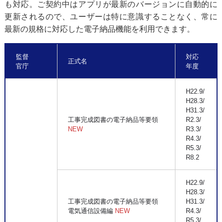
も対応。ご契約中はアプリが最新のバージョンに自動的に
更新されるので、ユーザーは特に意識することなく、常に
最新の規格に対応した電子納品機能を利用できます。
監督
対応
正式名
官庁
年度
H22.9/
H28.3/
H31.3/
工事完成図書の電子納品等要領
R2.3/
NEW
R3.3/
R4.3/
R5.3/
R8.2
H22.9/
H28.3/
工事完成図書の電子納品等要領
H31.3/
電気通信設備編
NEW
R4.3/
R5.3/