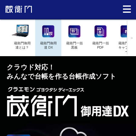
>
蔵衛門御用
蔵衛門御用
蔵衛門一括
蔵衛門一括
蔵衛門図面
達とは？
達 DX
黒板
PDF
キャプチャ
ー
クラウド対応！
みんなで台帳を作る台帳作成ソフト