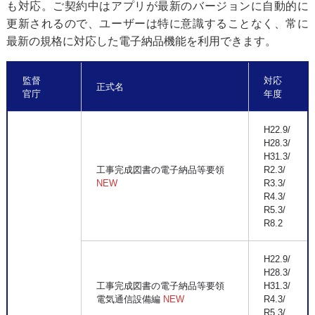
も対応。ご契約中はアプリが最新のバージョンに自動的に
更新されるので、ユーザーは特に意識することなく、常に
最新の規格に対応した電子納品機能を利用できます。
監督
対応
正式名
官庁
年度
H22.9/
H28.3/
H31.3/
工事完成図書の電子納品等要領
R2.3/
NEW
R3.3/
R4.3/
R5.3/
R8.2
H22.9/
H28.3/
工事完成図書の電子納品等要領
H31.3/
電気通信設備編
NEW
R4.3/
R5.3/