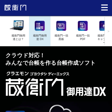
>
蔵衛門御用
蔵衛門御用
蔵衛門一括
蔵衛門一括
蔵衛門図面
達とは？
達 DX
黒板
PDF
キャプチャ
ー
クラウド対応！
みんなで台帳を作る台帳作成ソフト