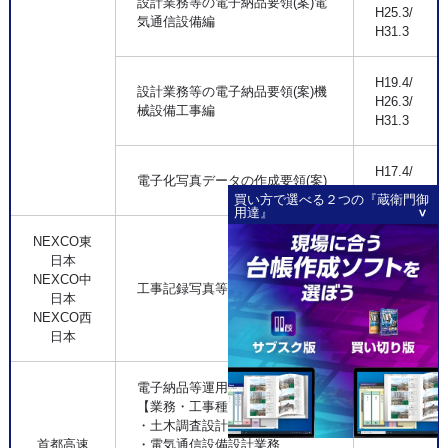
設計業務等の電子納品要領(案)電
H25.3/
気通信設備編
H31.3
H19.4/
設計業務等の電子納品要領(案)機
H26.3/
械設備工事編
H31.3
H17.4/
電子化写真データの作成要領(案)
H23.3
買い方で選べる２つの『蔵衛門御
用達』
NEXCO東
日本
H24.7/
NEXCO中
工事記録写真等撮影要領(工事編)
H28.7/
日本
H29.7
NEXCO西
日本
電子納品等運用ガイドライン
【業務・工事種別】
・土木調査設計業務
首都高速
・電気通信設備設計業務