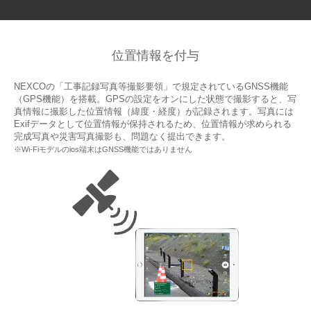
位置情報を付与
NEXCOの「工事記録写真等撮影要領」で規定されているGNSS機能
（GPS機能）を搭載。GPSの設定をオンにした状態で撮影すると、写
真情報に撮影した位置情報（緯度・経度）が記録されます。写真には
Exifデータとして位置情報が保持されるため、位置情報が求められる
完成写真や災害写真撮影も、問題なく提出できます。
※Wi-Fiモデルのios端末はGNSS機能ではありません