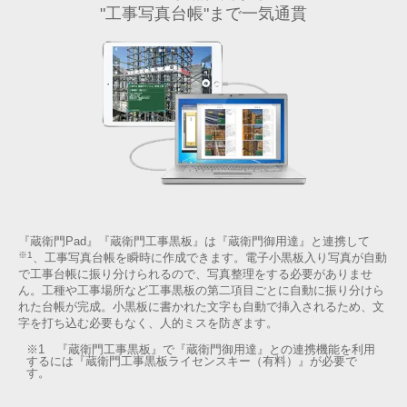
"工事写真台帳"まで一気通貫
『蔵衛門Pad』『蔵衛門工事黒板』は『蔵衛門御用達』と連携して
※1
、工事写真台帳を瞬時に作成できます。電子小黒板入り写真が自動
で工事台帳に振り分けられるので、写真整理をする必要がありませ
ん。工種や工事場所など工事黒板の第二項目ごとに自動に振り分けら
れた台帳が完成。小黒板に書かれた文字も自動で挿入されるため、文
字を打ち込む必要もなく、人的ミスを防ぎます。
※1 『蔵衛門工事黒板』で『蔵衛門御用達』との連携機能を利用
するには『蔵衛門工事黒板ライセンスキー（有料）』が必要で
す。