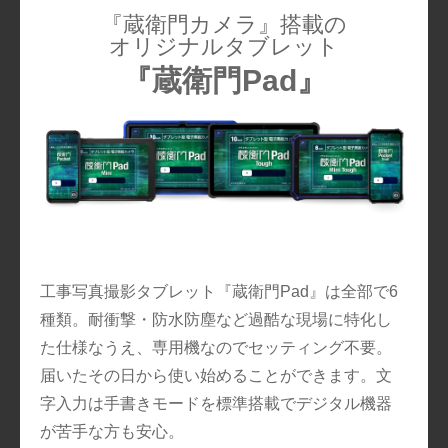
『蔵衛門カメラ』搭載の
オリジナルタブレット
『蔵衛門Pad』
工事写真撮影タブレット『蔵衛門Pad』は全部で6
種類。耐衝撃・防水防塵など過酷な現場に特化し
た仕様なうえ、専用機なのでセッティング不要。
届いたその日から使い始めることができます。文
字入力は手書きモードを標準搭載でデジタル機器
が苦手な方も安心。