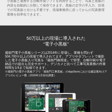
小黒板と連携する台帳作成ソフトを利用することで、写真と黒板の
内容を自動的に分類して保存できます。黒板の文字の手入力、目視
での写真振り分けも不要です。現場事務所に戻ってからの写真整理
業務を効率化できます。
50万以上の現場に導入された
“電子小黒板”
蔵衛門電子小黒板シリーズは2014年に登場し、業種を問わず
504,700
※
以上の現場で導入されてます。アプリやタブレットで撮影
した電子小黒板入り写真を『蔵衛門御用達』で管理。台帳印刷や電子
納品での提出も完全サポート。デジカメと比べて工事写真業務の作業
時間を1/4まで短縮できます。
※蔵衛門の電子小黒板アプリ「蔵衛門工事黒板」のAppStoreにおける建設業向けア
プリのレビュー数（2026年1月自社調査）