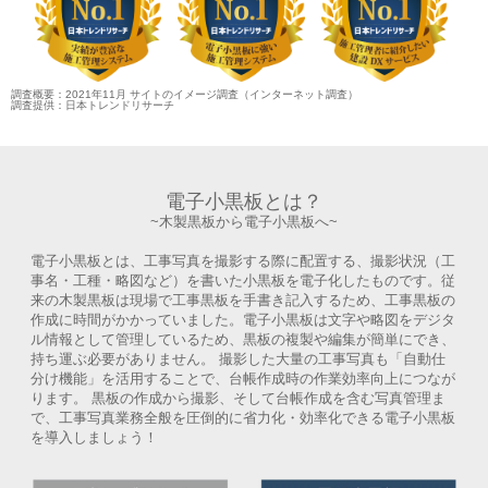
調査概要：2021年11月 サイトのイメージ調査（インターネット調査）
調査提供：日本トレンドリサーチ
電子小黒板とは？
~木製黒板から電子小黒板へ~
電子小黒板とは、工事写真を撮影する際に配置する、撮影状況（工
事名・工種・略図など）を書いた小黒板を電子化したものです。従
来の木製黒板は現場で工事黒板を手書き記入するため、工事黒板の
作成に時間がかかっていました。電子小黒板は文字や略図をデジタ
ル情報として管理しているため、黒板の複製や編集が簡単にでき、
持ち運ぶ必要がありません。 撮影した大量の工事写真も「自動仕
分け機能」を活用することで、台帳作成時の作業効率向上につなが
ります。 黒板の作成から撮影、そして台帳作成を含む写真管理ま
で、工事写真業務全般を圧倒的に省力化・効率化できる電子小黒板
を導入しましょう！