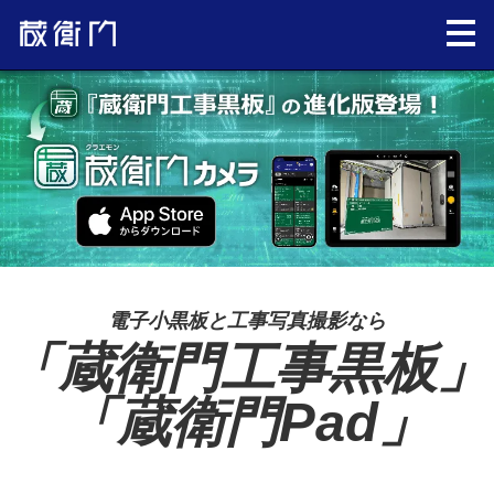
電子小黒板と工事写真撮影なら
「蔵衛門工事黒板」
「蔵衛門Pad」