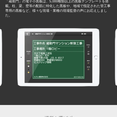
「蔵衛門」の電子小黒板は、5,000種類以上の黒板テンプレートを搭
載。柱、梁、壁等の配筋に特化した黒板や、地域で指定された管工事
専用の黒板など、様々な現場・業種の現場監督の声にお応えしまし
た。
Item
5
of
7