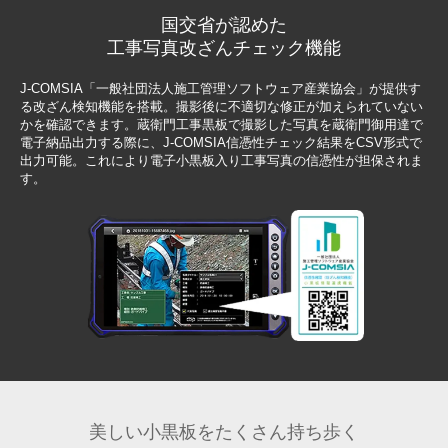
国交省が認めた
工事写真改ざんチェック機能
J-COMSIA「一般社団法人施工管理ソフトウェア産業協会」が提供す
る改ざん検知機能を搭載。撮影後に不適切な修正が加えられていない
かを確認できます。蔵衛門工事黒板で撮影した写真を蔵衛門御用達で
電子納品出力する際に、J-COMSIA信憑性チェック結果をCSV形式で
出力可能。これにより電子小黒板入り工事写真の信憑性が担保されま
す。
美しい小黒板を
たくさん持ち歩く