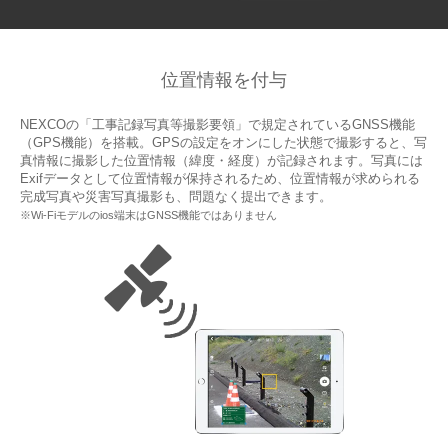
位置情報を付与
NEXCOの「工事記録写真等撮影要領」で規定されているGNSS機能
（GPS機能）を搭載。GPSの設定をオンにした状態で撮影すると、写
真情報に撮影した位置情報（緯度・経度）が記録されます。写真には
Exifデータとして位置情報が保持されるため、位置情報が求められる
完成写真や災害写真撮影も、問題なく提出できます。
※Wi-Fiモデルのios端末はGNSS機能ではありません