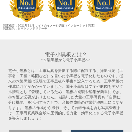
調査概要：2021年11月 サイトのイメージ調査（インターネット調査）
調査提供：日本トレンドリサーチ
電子小黒板とは？
~木製黒板から電子小黒板へ~
電子小黒板とは、工事写真を撮影する際に配置する、撮影状況（工
事名・工種・略図など）を書いた小黒板を電子化したものです。従
来の木製黒板は現場で工事黒板を手書き記入するため、工事黒板の
作成に時間がかかっていました。電子小黒板は文字や略図をデジタ
ル情報として管理しているため、黒板の複製や編集が簡単にでき、
持ち運ぶ必要がありません。 撮影した大量の工事写真も「自動仕
分け機能」を活用することで、台帳作成時の作業効率向上につなが
ります。 黒板の作成から撮影、そして台帳作成を含む写真管理ま
で、工事写真業務全般を圧倒的に省力化・効率化できる電子小黒板
を導入しましょう！