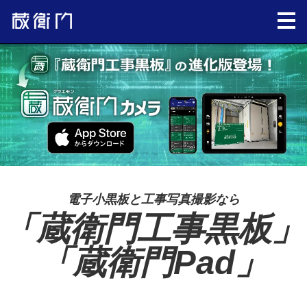
電子小黒板と工事写真撮影なら
「蔵衛門工事黒板」
「蔵衛門Pad」