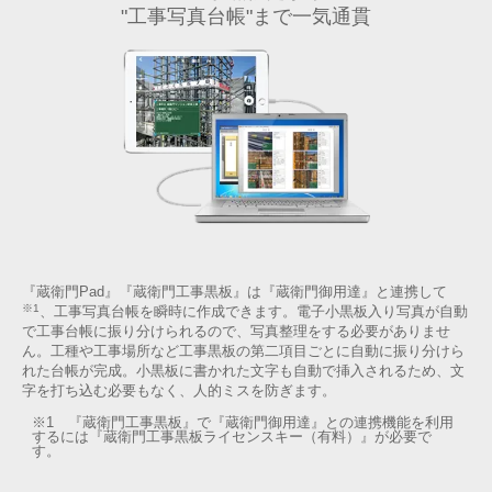
"工事写真台帳"まで一気通貫
『蔵衛門Pad』『蔵衛門工事黒板』は『蔵衛門御用達』と連携して
※1
、工事写真台帳を瞬時に作成できます。電子小黒板入り写真が自動
で工事台帳に振り分けられるので、写真整理をする必要がありませ
ん。工種や工事場所など工事黒板の第二項目ごとに自動に振り分けら
れた台帳が完成。小黒板に書かれた文字も自動で挿入されるため、文
字を打ち込む必要もなく、人的ミスを防ぎます。
※1 『蔵衛門工事黒板』で『蔵衛門御用達』との連携機能を利用
するには『蔵衛門工事黒板ライセンスキー（有料）』が必要で
す。