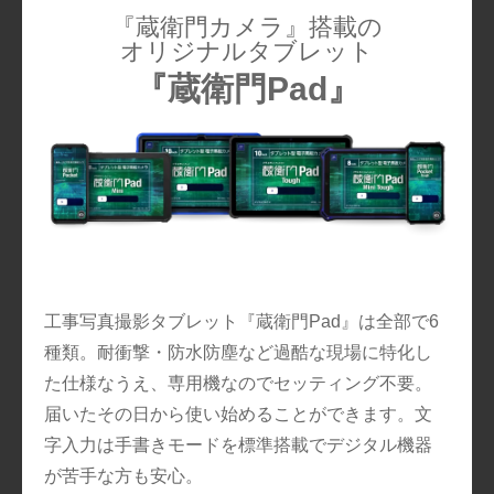
『蔵衛門カメラ』搭載の
オリジナルタブレット
『蔵衛門Pad』
工事写真撮影タブレット『蔵衛門Pad』は全部で6
種類。耐衝撃・防水防塵など過酷な現場に特化し
た仕様なうえ、専用機なのでセッティング不要。
届いたその日から使い始めることができます。文
字入力は手書きモードを標準搭載でデジタル機器
が苦手な方も安心。