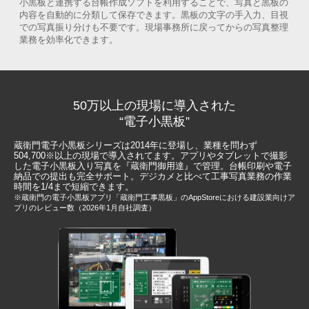
小黒板と連携する台帳作成ソフトを利用することで、写真と黒板の
内容を自動的に分類して保存できます。黒板の文字の手入力、目視
での写真振り分けも不要です。現場事務所に戻ってからの写真整理
業務を効率化できます。
50万以上の現場に導入された
“電子小黒板”
蔵衛門電子小黒板シリーズは2014年に登場し、業種を問わず
504,700
※
以上の現場で導入されてます。アプリやタブレットで撮影
した電子小黒板入り写真を『蔵衛門御用達』で管理。台帳印刷や電子
納品での提出も完全サポート。デジカメと比べて工事写真業務の作業
時間を1/4まで短縮できます。
※蔵衛門の電子小黒板アプリ「蔵衛門工事黒板」のAppStoreにおける建設業向けア
プリのレビュー数（2026年1月自社調査）