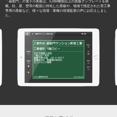
「蔵衛門」の電子小黒板は、5,000種類以上の黒板テンプレートを搭
載。柱、梁、壁等の配筋に特化した黒板や、地域で指定された管工事
専用の黒板など、様々な現場・業種の現場監督の声にお応えしまし
た。
Item
5
of
7