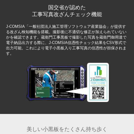
国交省が認めた
工事写真改ざんチェック機能
J-COMSIA「一般社団法人施工管理ソフトウェア産業協会」が提供す
る改ざん検知機能を搭載。撮影後に不適切な修正が加えられていない
かを確認できます。蔵衛門工事黒板で撮影した写真を蔵衛門御用達で
電子納品出力する際に、J-COMSIA信憑性チェック結果をCSV形式で
出力可能。これにより電子小黒板入り工事写真の信憑性が担保されま
す。
美しい小黒板を
たくさん持ち歩く