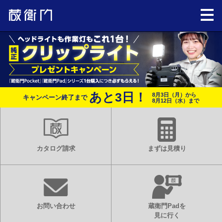
あと
3
日！
8月3日（月）から
キャンペーン終了まで
8月12日（水）まで
カタログ請求
まずは見積り
お問い合わせ
蔵衛門Padを
見に行く