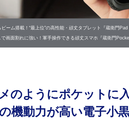
ビーム搭載！“最上位”の高性能・頑丈タブレット『蔵衛門Pad T
で画面割れに強い！軍手操作できる頑丈スマホ『蔵衛門Pocket 
メのように
ポケットに
の機動力が高い電子小