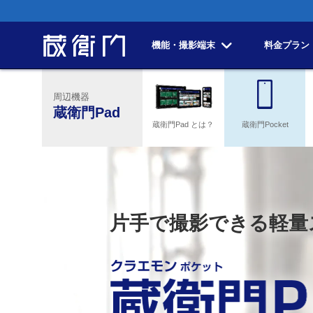
機能・撮影端末
料金プラン
周辺機器
蔵衛門Pad
蔵衛門Pad とは？
蔵衛門Pocket
片手で撮影できる軽量