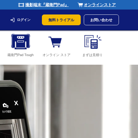
撮影端末『蔵衛門Pad』
オンラインストア
ログイン
無料トライアル
お問い合わせ
蔵衛門Pad Tough
オンライン ストア
まずは見積り