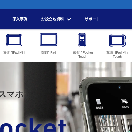
導入事例
お役立ち資料
サポート
蔵衛門Pad Mini
蔵衛門Pad
蔵衛門Pocket
蔵衛門Pad Mini
Tough
Tough
スマホ