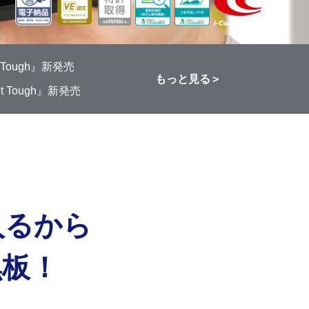
ough』新発売
もっと見る
Tough』新発売
入るから
黒板！