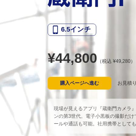
6.5
インチ
¥
44,800
（税込 ¥
49,280
）
購入ページへ進む
お見積
現場が見えるアプリ『蔵衛門カメラ
ンの第3世代。電子小黒板の撮影だけ
ールや通話も可能。社用携帯として