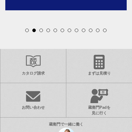
Item
2
of
12
カタログ請求
まずは見積り
お問い合わせ
蔵衛門Padを
見に行く