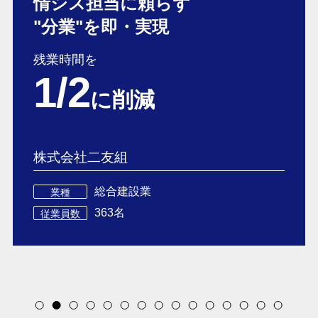
情シス担当に頼らず
"分業"を即・実現
残業時間を
1/2
に削減
株式会社二友組
総合建設業
業種
363名
従業員数
Item
2