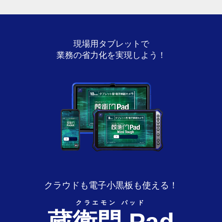
of
15
現場用タブレットで
業務の省力化を実現しよう！
クラウドも電子小黒板も使える！
クラエモン パッド