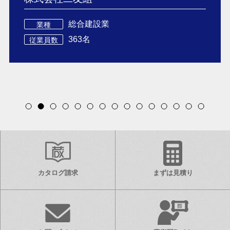
総合建設業
業種
363名
従業員数
Item
2
of
15
カタログ請求
まずは見積り