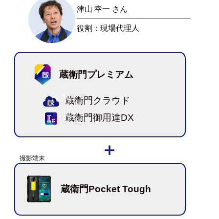
津山 幸一 さん
役割：現場代理人
蔵衛門プレミアム
蔵衛門クラウド
蔵衛門御用達DX
蔵衛門Pocket Tough