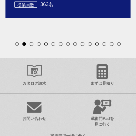
363名
従業員数
Item
2
of
15
カタログ請求
まずは見積り
お問い合わせ
蔵衛門Padを
見に行く