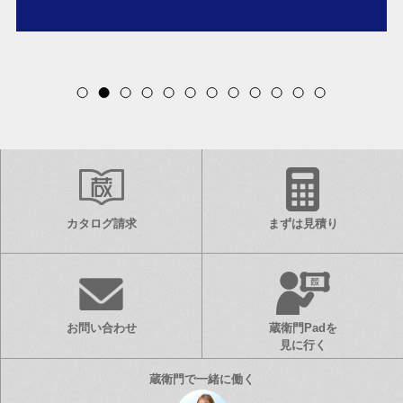
Item
2
of
12
カタログ請求
まずは見積り
お問い合わせ
蔵衛門Padを
見に行く