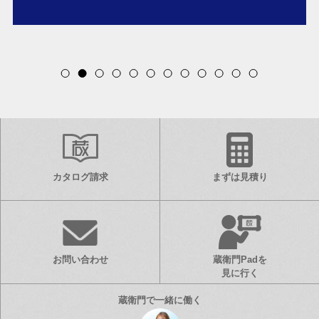
Item
2
of
12
カタログ請求
まずは見積り
お問い合わせ
蔵衛門Padを
見に行く