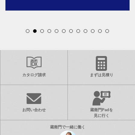
Item
2
of
12
カタログ請求
まずは見積り
お問い合わせ
蔵衛門Padを
見に行く