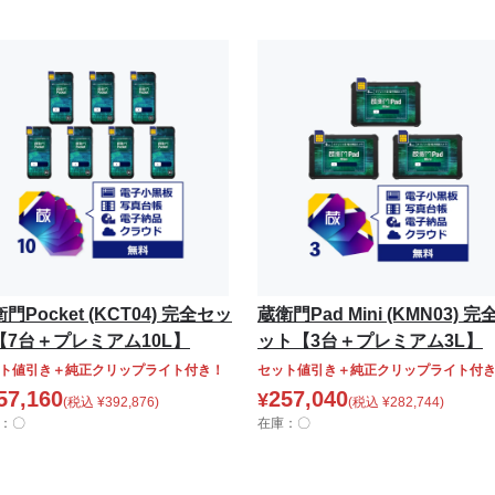
門Pocket (KCT04) 完全セッ
蔵衛門Pad Mini (KMN03) 完
【7台＋プレミアム10L】
ット【3台＋プレミアム3L】
ト値引き＋純正クリップライト付き！
セット値引き＋純正クリップライト付
57,160
257,040
¥
(税込
¥
392,876
)
(税込
¥
282,744
)
：〇
在庫：〇