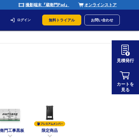
撮影端末『蔵衛門Pad』
オンラインストア
ログイン
無料トライアル
お問い合わせ
見積発行
カートを
見る
衛門工事黒板
限定商品