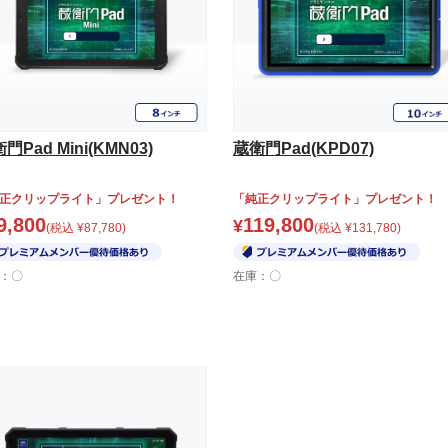
門Pad Mini(KMN03)
蔵衛門Pad(KPD07)
正クリップライト」プレゼント！
「純正クリップライト」プレゼント！
9,800
119,800
¥
(税込
¥
87,780
)
(税込
¥
131,780
)
：〇
在庫：〇