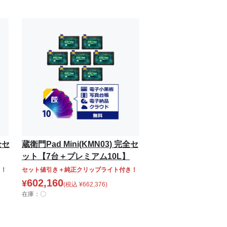
全セ
蔵衛門Pad Mini(KMN03) 完全セ
ット【7台＋プレミアム10L】
き！
セット値引き＋純正クリップライト付き！
602,160
¥
(税込
¥
662,376
)
在庫：〇