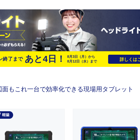
あと
4
日！
8月3日
（月）
から
ン終了まで
詳しくはこ
8月12日
（水）
まで
図面もこれ一台で効率化できる
現場用タブレット