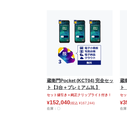
蔵衛門Pocket (KCT04) 完全セッ
蔵衛
ト【3台＋プレミアム3L】
ト
セット値引き＋純正クリップライト付き！
セッ
152,040
3
¥
¥
(税込
¥
167,244
)
在庫：〇
在庫