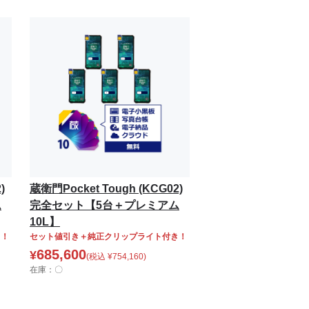
)
蔵衛門Pocket Tough (KCG02)
ム
完全セット【5台＋プレミアム
10L】
き！
セット値引き＋純正クリップライト付き！
685,600
¥
(税込
¥
754,160
)
在庫：〇