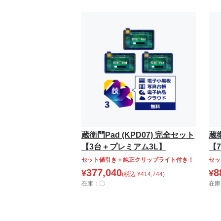
蔵衛門Pad (KPD07) 完全セット
蔵衛
【3台＋プレミアム3L】
【
セット値引き＋純正クリップライト付き！
セッ
377,040
8
¥
¥
(税込
¥
414,744
)
在庫：〇
在庫