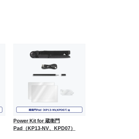
Power Kit for 蔵衛門
Pad（KP13-NV、KPD07）