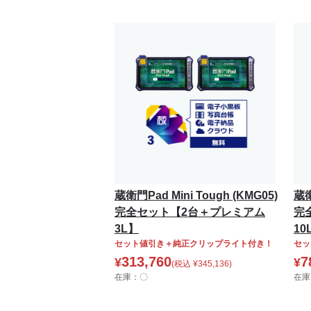
蔵衛門Pad Mini Tough (KMG05)
蔵衛
完全セット【2台＋プレミアム
完
3L】
10
セット値引き＋純正クリップライト付き！
セッ
313,760
7
¥
¥
(税込
¥
345,136
)
在庫：〇
在庫