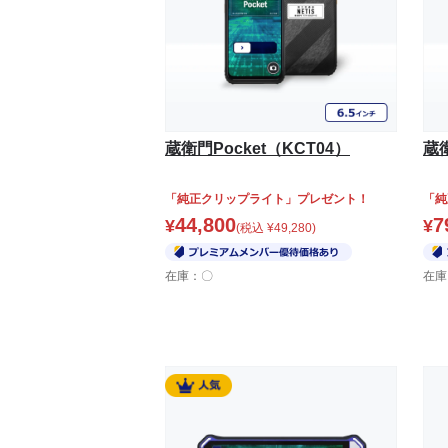
蔵衛門Pocket（KCT04）
蔵衛
「純正クリップライト」プレゼント！
「純
44,800
7
¥
¥
(税込
¥
49,280
)
在庫：〇
在庫