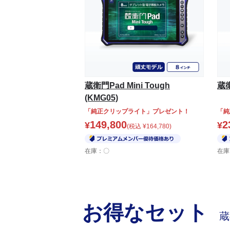
蔵衛門Pad Mini Tough
蔵衛
(KMG05)
「純正クリップライト」プレゼント！
「純
149,800
2
¥
¥
(税込
¥
164,780
)
在庫：〇
在庫
お得なセット
蔵