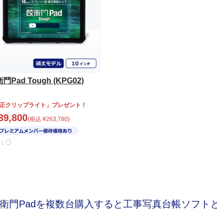
門Pad Tough (KPG02)
正クリップライト」プレゼント！
39,800
(税込
¥
263,780
)
：〇
衛門Padを複数台購入すると
工事写真台帳ソフト