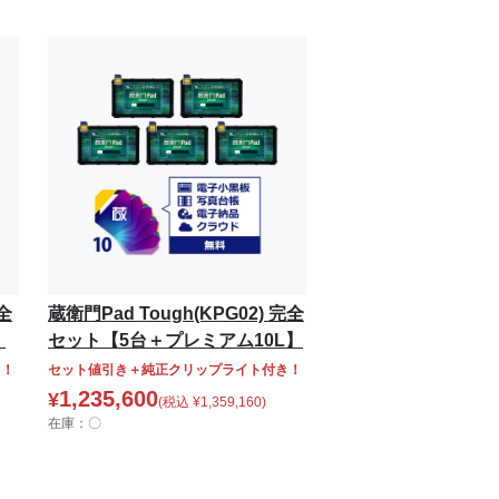
完全
蔵衛門Pad Tough(KPG02) 完全
】
セット【5台＋プレミアム10L】
き！
セット値引き＋純正クリップライト付き！
1,235,600
¥
(税込
¥
1,359,160
)
在庫：〇