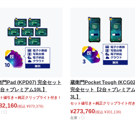
門Pad (KPD07) 完全セット
蔵衛門Pocket Tough (KCG02
7台＋プレミアム10L】
完全セット【2台＋プレミア
3L】
ト値引き＋純正クリップライト付き！
セット値引き＋純正クリップライト付
82,160
(税込
¥
970,376
)
273,760
¥
：〇
(税込
¥
301,136
)
在庫：〇