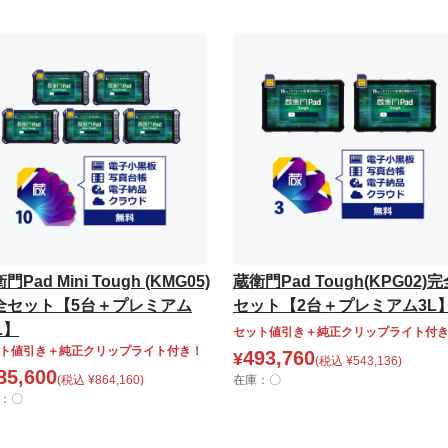
門Pad Mini Tough (KMG05)
蔵衛門Pad Tough(KPG02)
全セット【5台＋プレミアム
セット【2台＋プレミアム3L
L】
セット値引き＋純正クリップライト付
ト値引き＋純正クリップライト付き！
493,760
¥
(税込
¥
543,136
)
85,600
(税込
¥
864,160
)
在庫：〇
：〇