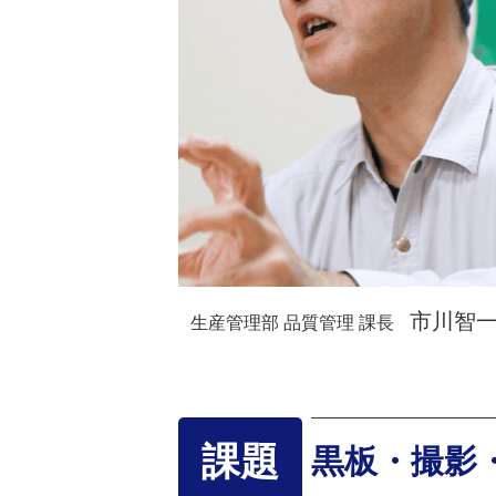
市川智
生産管理部 品質管理 課長
課題
黒板・撮影