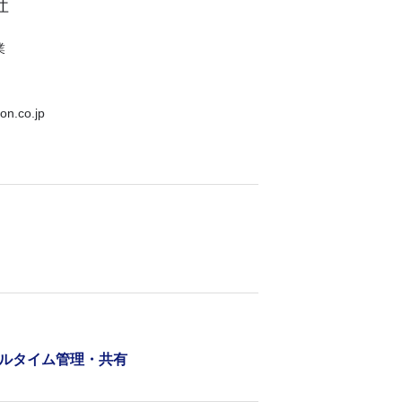
社
業
on.co.jp
ルタイム管理・共有