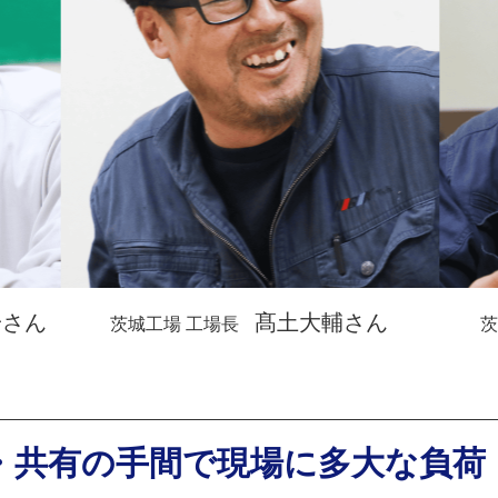
一さん
髙土大輔さん
茨城工場 工場長
茨
・共有の手間で現場に多大な負荷