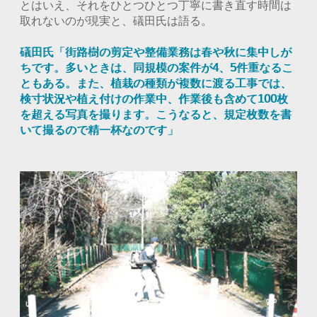
とはいえ、それをひとつひとつ丁寧に書き直す時間は
取れないのが現実と、礒田氏は語る。
礒田氏「街路樹の剪定や整備業務は春や秋に集中しが
ちです。多いときは、同規模の案件が4、5件重なるこ
ともある。また、植栽の種類が複数に渡る工事では、
検寸状況や植え付けの作業中、作業後も含めて100枚
を超える写真を撮ります。こうなると、規定枚数を書
いて撮るので精一杯なのです」