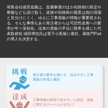
有限会社礒田造園は、造園事業のほか街路樹の剪定や
整備なども請け負う。道路や街路樹の風景は他の現場
と見分けにくく、ゆえに工事黒板の情報が重要視され
る。そんな事情もあり発注者からは可読性改善への要
求が年々深刻化。従来の黒板の手法に限界を感じた代
表取締役 礒田博也氏は電子小黒板に着目、蔵衛門Pad
の導入を決意する。
発注者の要求を満たす、読みやすい工事
黒板の作成と撮影
工事情報が鮮明で見やすいと好評。黒板
に関するクレームがゼロに!