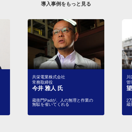
導入事例をもっと見る
共栄電業株式会社
川
常務取締役
管
今井 雅人 氏
望
蔵衛門Padが、人の無理と作業の
2
無駄を省いてくれる
蔵
Item
1
of
17