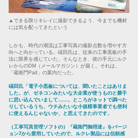
▲できる限りキレイに撮影できるよう、今までも機材
には気を配ってきたという
しかも、時代の潮流は工事写真の撮影点数を増やす方
向へと向かっている。礒田氏は、従来の工事黒板の手
法に限界を感じていた。そんなとき、彼の手元にルク
レからのDM（メールマガジン）が届く。それは、
「蔵衛門Pad」の案内だった。
礒田氏「電子小黒板については、聞いたことはありま
した。が、ゼネコンみたいな大企業が使うものと勝手
に思い込んでいまして……。ところがネットで調べた
りしているうち、ウチみたいな小規模事業者でも便利
に使えるんじゃないか、と思えてきたのです。
（工事写真管理ソフトの）『蔵衛門御用達』をバージ
ョン7から愛用していたので、ルクレ製品には信頼感