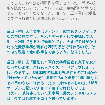
こうして、あれほど礒田氏を悩ませていた「黒板の文
字が読めない」というクレームは、蔵衛門Pad導入に
より、まったくなくなった。加えて、工事写真の撮影
に要する時間も圧倒的に短縮されたという。
礒田（禎）氏「文字はフォント、図面もグラフィック
なので綺麗ですし、それをデータとして登録して活
用、再利用できるので効率的です。今まで半日がかり
だった撮影業務が現在は2時間ほどで終わるので、そ
のぶん現場で他の作業をできるようになりました」
礒田（博）氏「撮影した写真の整理業務も息子がおこ
なっています。これも大きくスピードアップしました
ね。今までは、約100枚の写真を整理するのに1日から
2日かかっていたのが、蔵衛門Padと蔵衛門御用達なら
その日のうちに終わる。だって操作そのものは、USB
ケーブルに繋いでチョイチョイで終わりでしょ
（笑）。以前使っていた工事写真用のデジタルカメラ
は、今では倉庫でホコリを被っています」