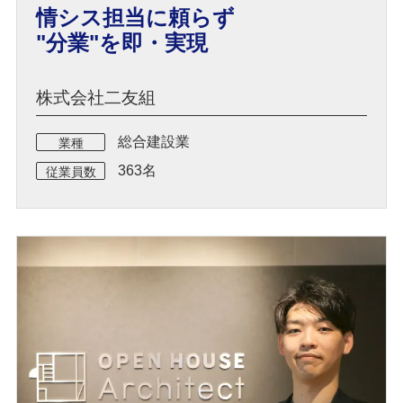
情シス担当に頼らず
"分業"を即・実現
株式会社二友組
総合建設業
業種
363名
従業員数