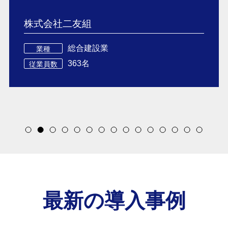
株式会社二友組
総合建設業
業種
363名
従業員数
Item
2
of
15
最新の導入事例